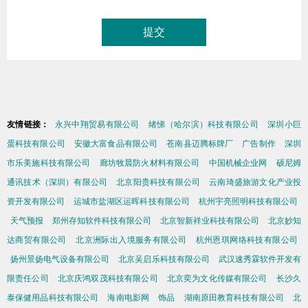
友情链接：
永兴中翔贸易有限公司
绪悌（哈尔滨）科技有限公司
深圳小巨
蛋科技有限公司
安徽大富食品有限公司
苍南县迈腾标牌厂
广告制作
深圳
市乐美施科技有限公司
廊坊牧晨防火材料有限公司
中国机械企业网
硕尼姆
通讯技术（深圳）有限公司
北京阳贵科技有限公司
云南琦盛旅游文化产业投
资开发有限公司
运城市盐湖区运晖科技有限公司
杭州宇亮照明科技有限公司
天气预报
郑州存知软件科技有限公司
北京智新祥业科技有限公司
北京妙知
达商贸有限公司
北京洲际出入境服务有限公司
杭州恩琪网络科技有限公司
扬州景扬电气设备有限公司
北京吴启乐科技有限公司
武汉速秀霖软件开发有
限责任公司
北京庆鸿双茂科技有限公司
北京奕为文化传媒有限公司
长沙久
泰保健用品科技有限公司
海南电影网
饰品
湖南原田教育科技有限公司
北