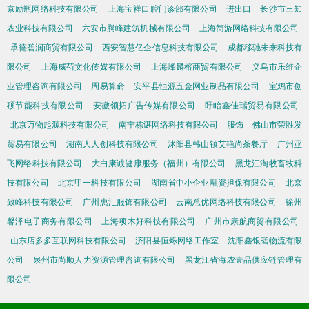
京励瓶网络科技有限公司
上海宝祥口腔门诊部有限公司
进出口
长沙市三知
农业科技有限公司
六安市腾峰建筑机械有限公司
上海简游网络科技有限公司
承德碧润商贸有限公司
西安智慧亿企信息科技有限公司
成都移驰未来科技有
限公司
上海威芍文化传媒有限公司
上海峰麟榕商贸有限公司
义乌市乐维企
业管理咨询有限公司
周易算命
安平县恒源五金网业制品有限公司
宝鸡市创
硕节能科技有限公司
安徽领拓广告传媒有限公司
盱眙鑫佳瑞贸易有限公司
北京万物起源科技有限公司
南宁栋谌网络科技有限公司
服饰
佛山市荣胜发
贸易有限公司
湖南人人创科技有限公司
沭阳县韩山镇艾艳尚茶餐厅
广州亚
飞网络科技有限公司
大白康诚健康服务（福州）有限公司
黑龙江淘牧畜牧科
技有限公司
北京甲一科技有限公司
湖南省中小企业融资担保有限公司
北京
致峰科技有限公司
广州惠汇服饰有限公司
云南总优网络科技有限公司
徐州
馨泽电子商务有限公司
上海项木好科技有限公司
广州市康航商贸有限公司
山东店多多互联网科技有限公司
济阳县恒烁网络工作室
沈阳鑫银碧物流有限
公司
泉州市尚顺人力资源管理咨询有限公司
黑龙江省海农壹品供应链管理有
限公司